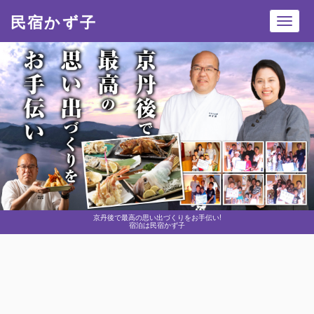
民宿かず子
Toggl
navig
京丹後で最高の思い出づくりをお手伝い!
宿泊は民宿かず子