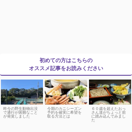
初めての方はこちらの
オススメ記事をお読みください
昨今の野生動物出没
今期のカニシーズン
６０歳を超えたおっ
で通行が困難なこと
予約を確実に希望を
さん達がちょっと前
が発覚しました
取る方法とは
に踏み込んでみまし
た