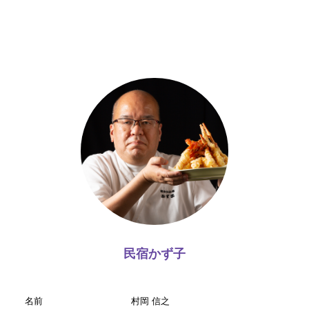
民宿かず子
名前
村岡 信之