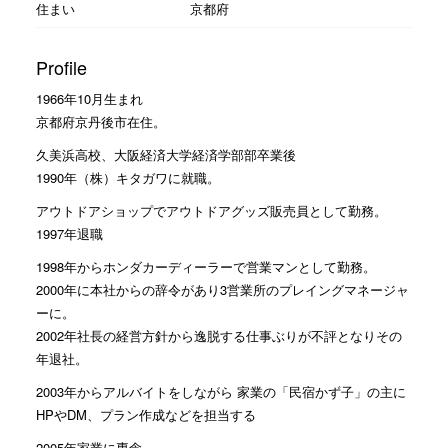
住まい
京都府
Profile
1966年10月生まれ
京都府京丹後市在住。
久美浜高校、大阪経済大学経済学部部卒業後
1990年（株）キタガワに就職。
アウトドアショップでアウトドアグッズ販売員として勤務。
1997年退職
1998年からホンダカーディーラーで営業マンとして勤務。
2000年に本社からの辞令があり3営業所のプレイングマネージャ
ーに。
2002年社長の経営方針から逸脱する仕事ぶりが不評となりその
年退社。
2003年からアルバイトをしながら 家業の「民宿かず子」の主に
HPやDM、プラン作成などを担当する
2005年家業に専念