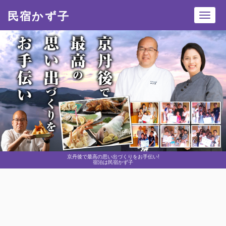
民宿かず子
Toggl
navig
京丹後で最高の思い出づくりをお手伝い!
宿泊は民宿かず子