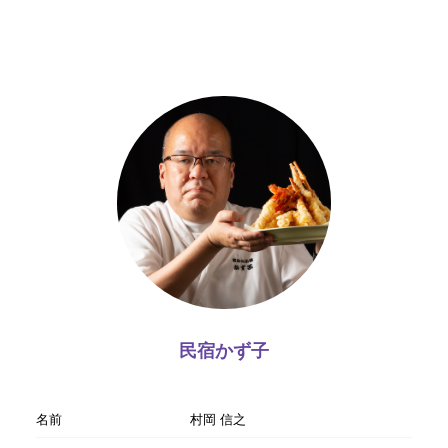
民宿かず子
名前
村岡 信之