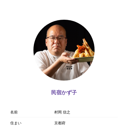
民宿かず子
名前
村岡 信之
住まい
京都府