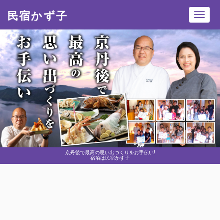
民宿かず子
Toggl
navig
京丹後で最高の思い出づくりをお手伝い!
宿泊は民宿かず子