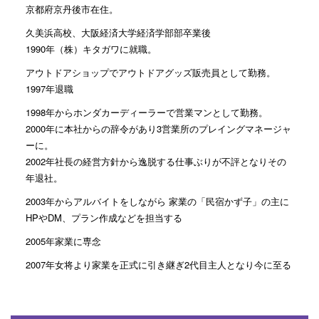
京都府京丹後市在住。
久美浜高校、大阪経済大学経済学部部卒業後
1990年（株）キタガワに就職。
アウトドアショップでアウトドアグッズ販売員として勤務。
1997年退職
1998年からホンダカーディーラーで営業マンとして勤務。
2000年に本社からの辞令があり3営業所のプレイングマネージャ
ーに。
2002年社長の経営方針から逸脱する仕事ぶりが不評となりその
年退社。
2003年からアルバイトをしながら 家業の「民宿かず子」の主に
HPやDM、プラン作成などを担当する
2005年家業に専念
2007年女将より家業を正式に引き継ぎ2代目主人となり今に至る