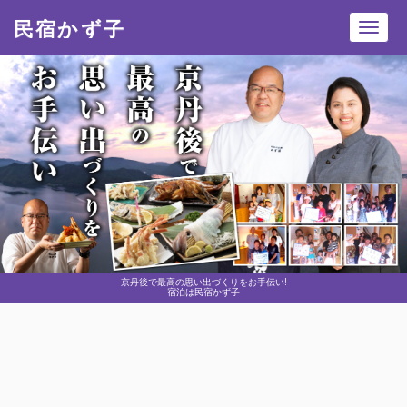
民宿かず子
Toggl
navig
京丹後で最高の思い出づくりをお手伝い!
宿泊は民宿かず子