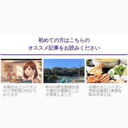
初めての方はこちらの
オススメ記事をお読みください
今期のカニシーズン
昨今の野生動物出没
今期のカニシーズン
のご予約受け付けて
で通行が困難なこと
予約を確実に希望を
おります
が発覚しました
取る方法とは