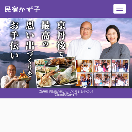
民宿かず子
Toggl
navig
京丹後で最高の思い出づくりをお手伝い!
宿泊は民宿かず子