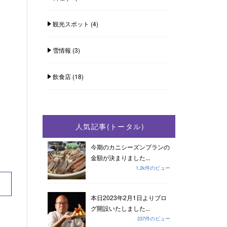
観光スポット
(4)
雪情報
(3)
飲食店
(18)
人気記事(トータル)
今期のカニシーズンプランの
金額が決まりました...
1.2k件のビュー
本日2023年2月1日よりブロ
グ開設いたしました...
237件のビュー