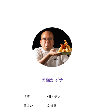
民宿かず子
名前
村岡 信之
住まい
京都府