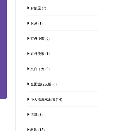
お部屋
(7)
お酒
(1)
京丹後市
(5)
京丹後米
(1)
京白イカ
(2)
全国旅行支援
(6)
小天橋海水浴場
(14)
店舗
(8)
料理
(18)