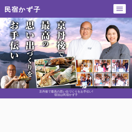
民宿かず子
Toggl
navig
京丹後で最高の思い出づくりをお手伝い!
宿泊は民宿かず子