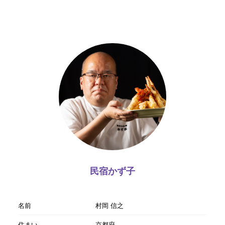
民宿かず子
名前
村岡 信之
住まい
京都府