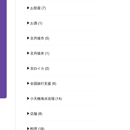
お部屋
(7)
お酒
(1)
京丹後市
(5)
京丹後米
(1)
京白イカ
(2)
全国旅行支援
(6)
小天橋海水浴場
(14)
店舗
(8)
料理
(18)