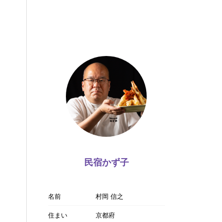
民宿かず子
名前
村岡 信之
住まい
京都府