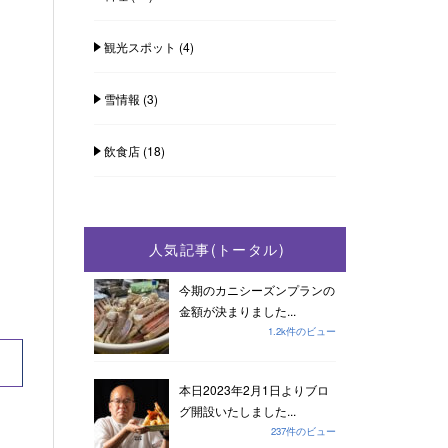
観光スポット
(4)
雪情報
(3)
飲食店
(18)
人気記事(トータル)
今期のカニシーズンプランの
金額が決まりました...
1.2k件のビュー
本日2023年2月1日よりブロ
グ開設いたしました...
237件のビュー