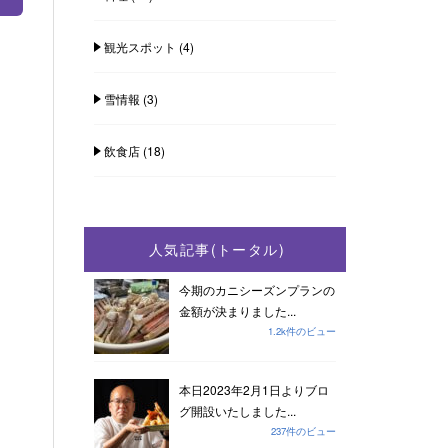
観光スポット
(4)
雪情報
(3)
飲食店
(18)
人気記事(トータル)
今期のカニシーズンプランの
金額が決まりました...
1.2k件のビュー
本日2023年2月1日よりブロ
グ開設いたしました...
237件のビュー