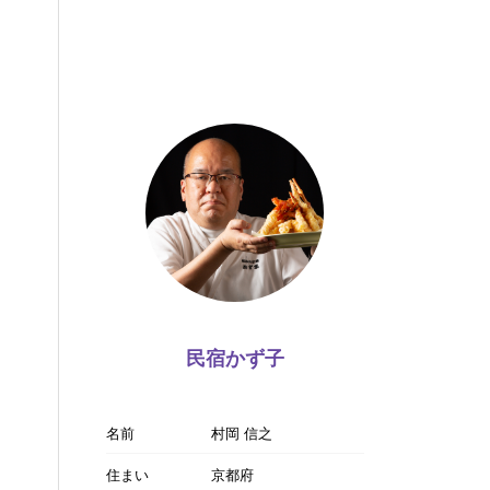
民宿かず子
名前
村岡 信之
住まい
京都府