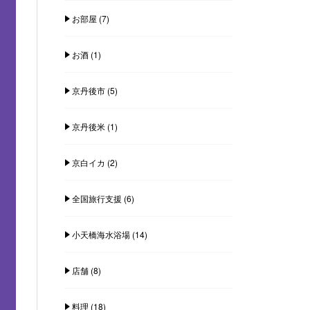
お部屋
(7)
お酒
(1)
京丹後市
(5)
京丹後米
(1)
京白イカ
(2)
全国旅行支援
(6)
小天橋海水浴場
(14)
店舗
(8)
料理
(18)