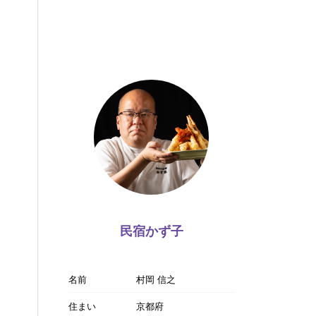
民宿かず子
名前
村岡 信之
住まい
京都府