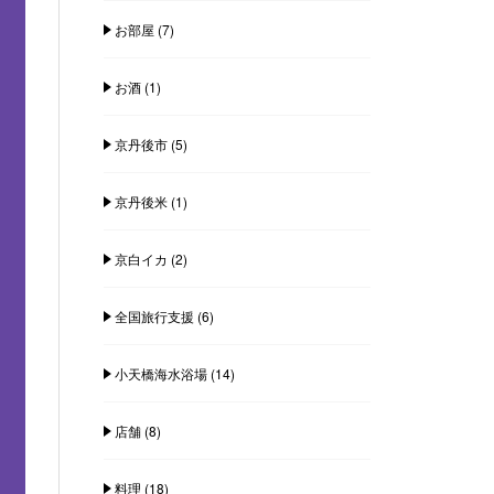
お部屋
(7)
お酒
(1)
京丹後市
(5)
京丹後米
(1)
京白イカ
(2)
全国旅行支援
(6)
小天橋海水浴場
(14)
店舗
(8)
料理
(18)