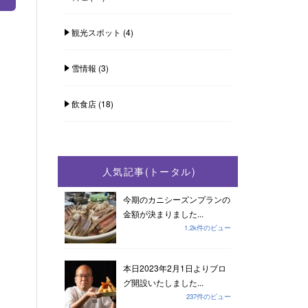
観光スポット
(4)
雪情報
(3)
飲食店
(18)
人気記事(トータル)
今期のカニシーズンプランの
金額が決まりました...
1.2k件のビュー
本日2023年2月1日よりブロ
グ開設いたしました...
237件のビュー