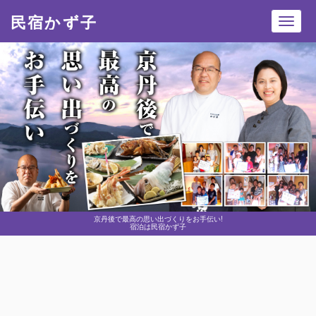
民宿かず子
Toggl
navig
京丹後で最高の思い出づくりをお手伝い!
宿泊は民宿かず子