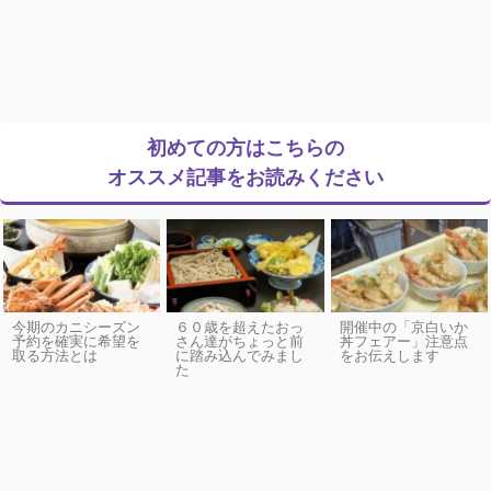
初めての方はこちらの
オススメ記事をお読みください
今期のカニシーズン
６０歳を超えたおっ
開催中の「京白いか
予約を確実に希望を
さん達がちょっと前
丼フェアー」注意点
取る方法とは
に踏み込んでみまし
をお伝えします
た