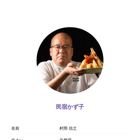
民宿かず子
名前
村岡 信之
住まい
京都府