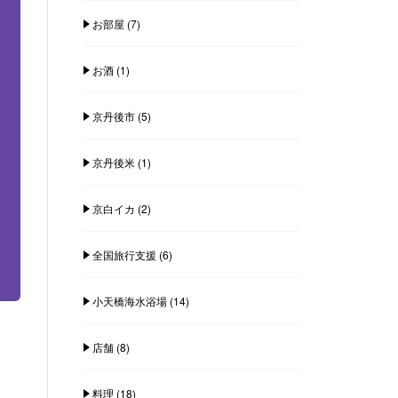
お部屋
(7)
お酒
(1)
京丹後市
(5)
京丹後米
(1)
京白イカ
(2)
全国旅行支援
(6)
小天橋海水浴場
(14)
店舗
(8)
料理
(18)