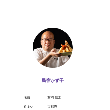
民宿かず子
名前
村岡 信之
住まい
京都府