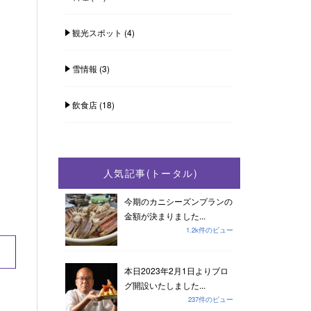
観光スポット
(4)
雪情報
(3)
飲食店
(18)
人気記事(トータル)
今期のカニシーズンプランの
金額が決まりました...
1.2k件のビュー
本日2023年2月1日よりブロ
グ開設いたしました...
237件のビュー