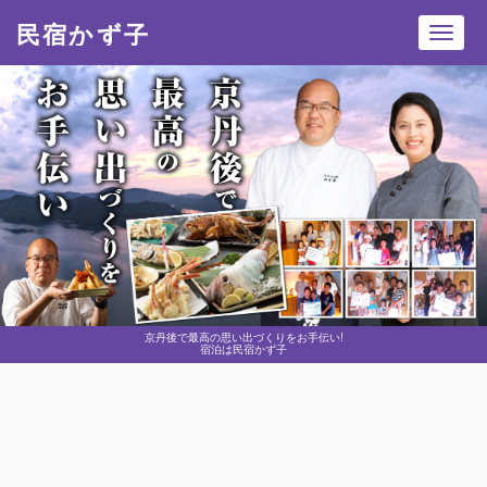
民宿かず子
Toggl
navig
京丹後で最高の思い出づくりをお手伝い!
宿泊は民宿かず子