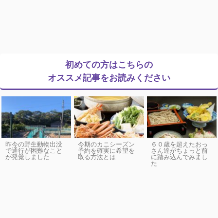
初めての方はこちらの
オススメ記事をお読みください
昨今の野生動物出没
今期のカニシーズン
６０歳を超えたおっ
で通行が困難なこと
予約を確実に希望を
さん達がちょっと前
が発覚しました
取る方法とは
に踏み込んでみまし
た