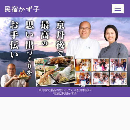
民宿かず子
Toggl
navig
京丹後で最高の思い出づくりをお手伝い!
宿泊は民宿かず子