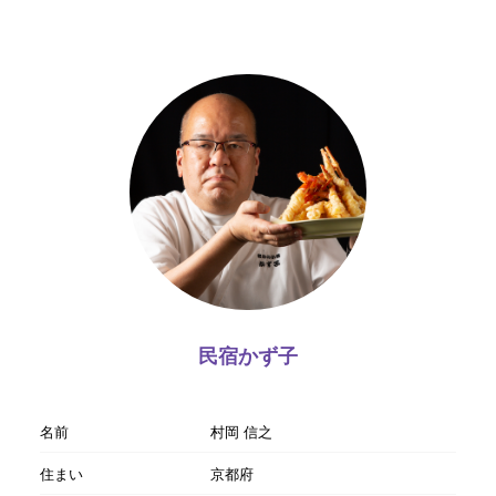
民宿かず子
名前
村岡 信之
住まい
京都府