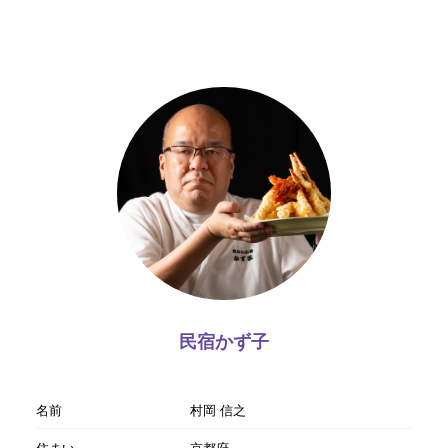
民宿かず子
名前
村岡 信之
住まい
京都府