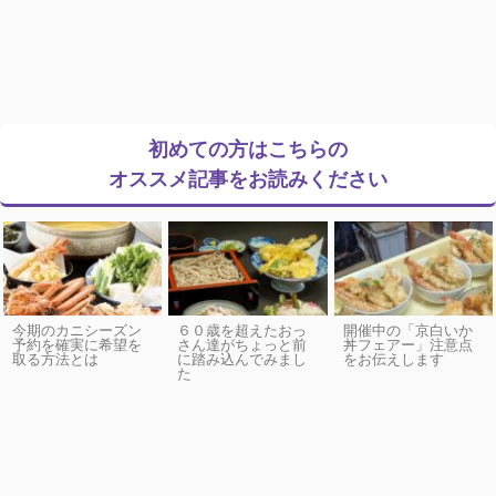
初めての方はこちらの
オススメ記事をお読みください
今期のカニシーズン
６０歳を超えたおっ
開催中の「京白いか
予約を確実に希望を
さん達がちょっと前
丼フェアー」注意点
取る方法とは
に踏み込んでみまし
をお伝えします
た