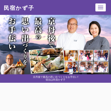
民宿かず子
Toggl
navig
京丹後で最高の思い出づくりをお手伝い!
宿泊は民宿かず子