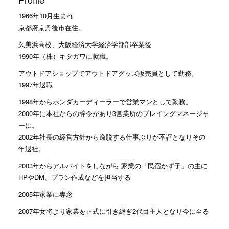
1966年10月生まれ
京都府京丹後市在住。
久美浜高校、大阪経済大学経済学部部卒業後
1990年（株）キタガワに就職。
アウトドアショップでアウトドアグッズ販売員として勤務。
1997年退職
1998年からホンダカーディーラーで営業マンとして勤務。
2000年に本社からの辞令があり3営業所のプレイングマネージャ
ーに。
2002年社長の経営方針から逸脱する仕事ぶりが不評となりその
年退社。
2003年からアルバイトをしながら 家業の「民宿かず子」の主に
HPやDM、プラン作成などを担当する
2005年家業に専念
2007年女将より家業を正式に引き継ぎ2代目主人となり今に至る