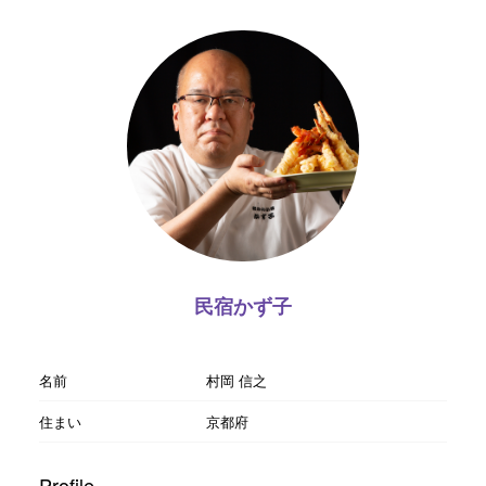
民宿かず子
名前
村岡 信之
住まい
京都府
Profile