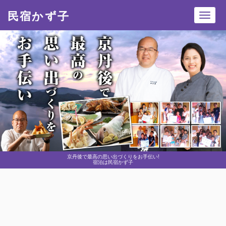
民宿かず子
Toggl
navig
京丹後で最高の思い出づくりをお手伝い!
宿泊は民宿かず子