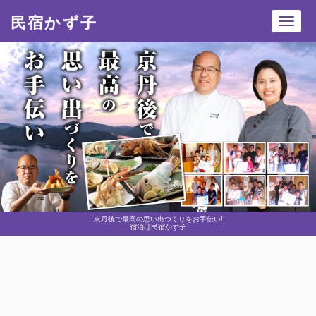
民宿かず子
Toggl
navig
京丹後で最高の思い出づくりをお手伝い!
宿泊は民宿かず子