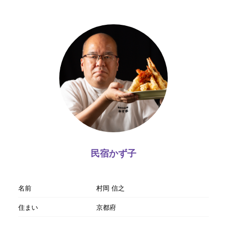
民宿かず子
名前
村岡 信之
住まい
京都府