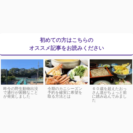
初めての方はこちらの
オススメ記事をお読みください
昨今の野生動物出没
今期のカニシーズン
６０歳を超えたおっ
で通行が困難なこと
予約を確実に希望を
さん達がちょっと前
が発覚しました
取る方法とは
に踏み込んでみまし
た