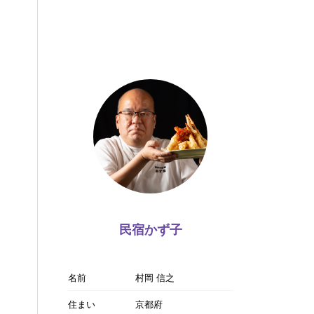
民宿かず子
名前
村岡 信之
住まい
京都府