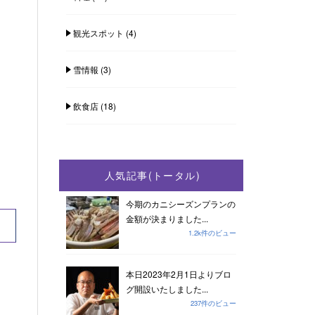
観光スポット
(4)
雪情報
(3)
飲食店
(18)
人気記事(トータル)
今期のカニシーズンプランの
金額が決まりました...
1.2k件のビュー
本日2023年2月1日よりブロ
グ開設いたしました...
237件のビュー