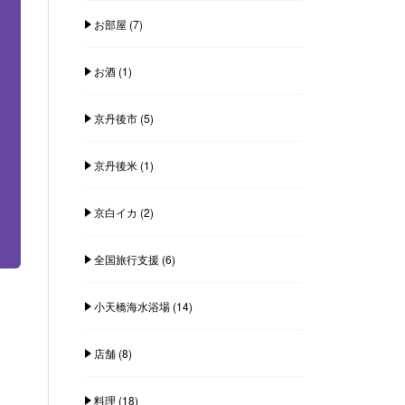
お部屋
(7)
お酒
(1)
京丹後市
(5)
京丹後米
(1)
京白イカ
(2)
全国旅行支援
(6)
小天橋海水浴場
(14)
店舗
(8)
料理
(18)