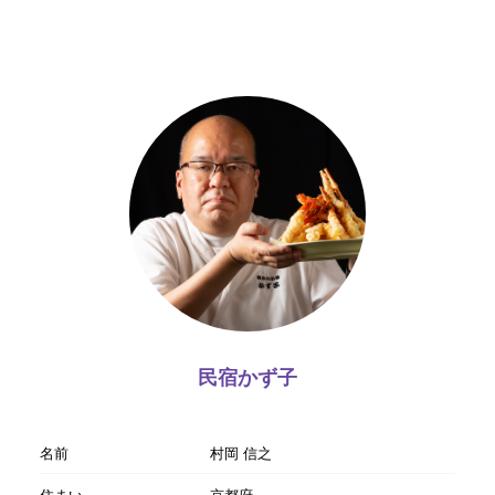
民宿かず子
名前
村岡 信之
住まい
京都府