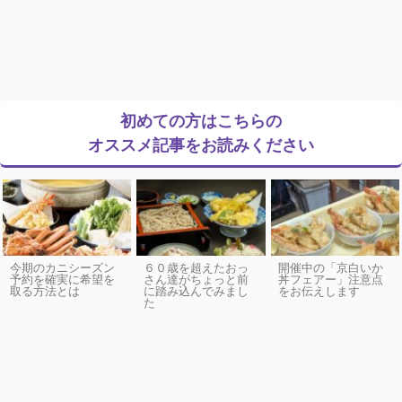
初めての方はこちらの
オススメ記事をお読みください
今期のカニシーズン
６０歳を超えたおっ
開催中の「京白いか
予約を確実に希望を
さん達がちょっと前
丼フェアー」注意点
取る方法とは
に踏み込んでみまし
をお伝えします
た