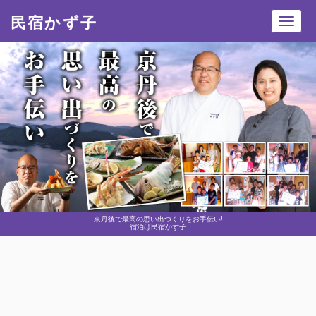
民宿かず子
Toggl
navig
京丹後で最高の思い出づくりをお手伝い!
宿泊は民宿かず子