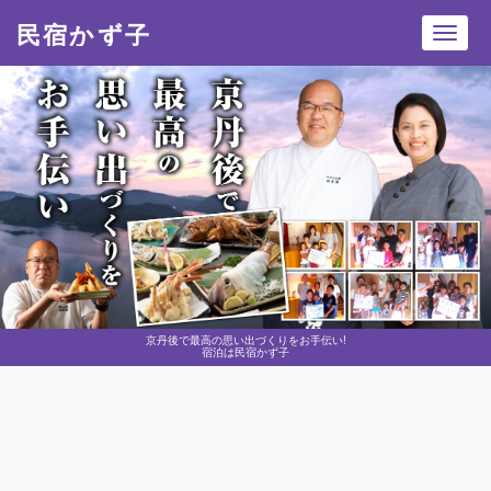
民宿かず子
Toggl
navig
京丹後で最高の思い出づくりをお手伝い!
宿泊は民宿かず子