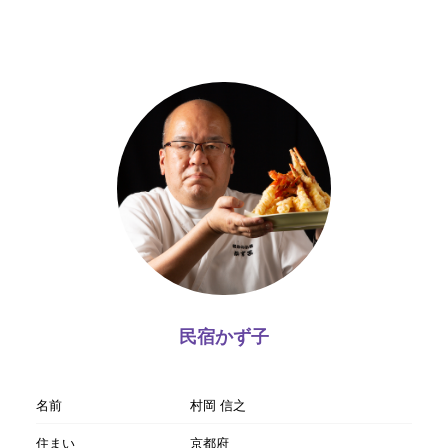
民宿かず子
名前
村岡 信之
住まい
京都府