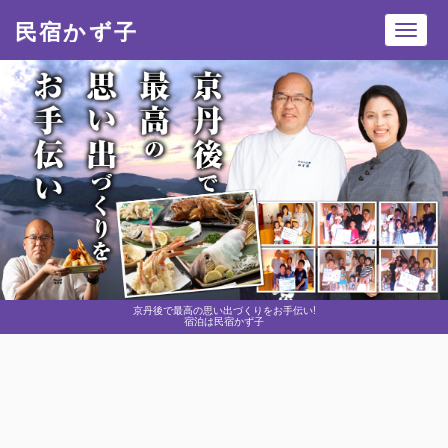
民宿かず子
Toggl
navig
京丹後で最高の思い出づくりをお手伝い!
宿泊は民宿かず子