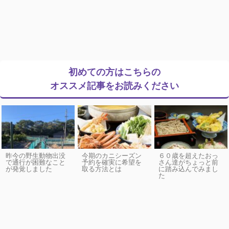
初めての方はこちらの
オススメ記事をお読みください
昨今の野生動物出没
今期のカニシーズン
６０歳を超えたおっ
で通行が困難なこと
予約を確実に希望を
さん達がちょっと前
が発覚しました
取る方法とは
に踏み込んでみまし
た