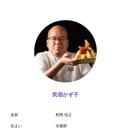
民宿かず子
名前
村岡 信之
住まい
京都府