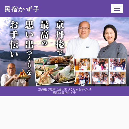
民宿かず子
Toggl
navig
京丹後で最高の思い出づくりをお手伝い!
宿泊は民宿かず子