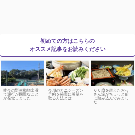
初めての方はこちらの
オススメ記事をお読みください
昨今の野生動物出没
今期のカニシーズン
６０歳を超えたおっ
で通行が困難なこと
予約を確実に希望を
さん達がちょっと前
が発覚しました
取る方法とは
に踏み込んでみまし
た