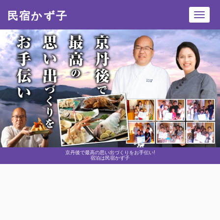
民宿かず子
Toggl
navig
京丹後で最高の思い出づくりをお手伝い!
宿泊は民宿かず子