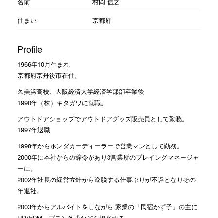
名前
村岡 信之
住まい
京都府
Profile
1966年10月生まれ
京都府京丹後市在住。
久美浜高校、大阪経済大学経済学部部卒業後
1990年（株）キタガワに就職。
アウトドアショップでアウトドアグッズ販売員として勤務。
1997年退職
1998年からホンダカーディーラーで営業マンとして勤務。
2000年に本社からの辞令があり3営業所のプレイングマネージャ
ーに。
2002年社長の経営方針から逸脱する仕事ぶりが不評となりその
年退社。
2003年からアルバイトをしながら 家業の「民宿かず子」の主に
HPやDM、プラン作成などを担当する