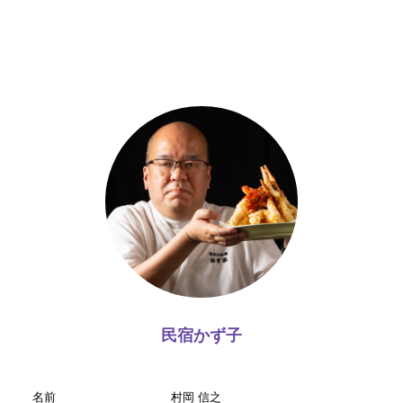
民宿かず子
名前
村岡 信之