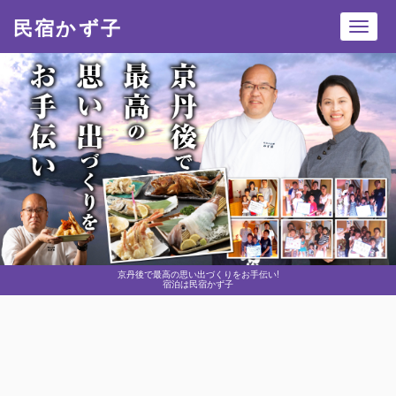
民宿かず子
Toggl
navig
京丹後で最高の思い出づくりをお手伝い!
宿泊は民宿かず子