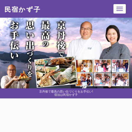
民宿かず子
Toggl
navig
京丹後で最高の思い出づくりをお手伝い!
宿泊は民宿かず子