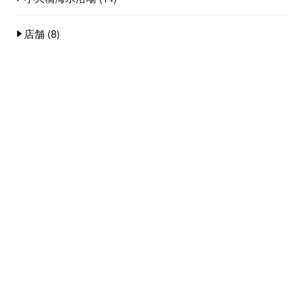
店舗
(8)
料理
(18)
観光スポット
(4)
雪情報
(3)
飲食店
(18)
人気記事(トータル)
今期のカニシーズンプランの金額が決まりま
した...
1.2k件のビュー