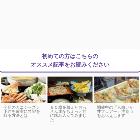
初めての方はこちらの
オススメ記事をお読みください
今期のカニシーズン
６０歳を超えたおっ
開催中の「京白いか
予約を確実に希望を
さん達がちょっと前
丼フェアー」注意点
取る方法とは
に踏み込んでみまし
をお伝えします
た