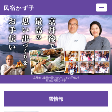
民宿かず子
Toggl
navig
京丹後で最高の思い出づくりをお手伝い!
宿泊は民宿かず子
雪情報