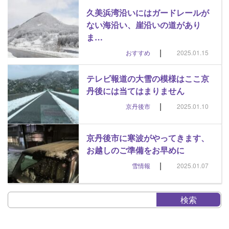
久美浜湾沿いにはガードレールが
ない海沿い、崖沿いの道があり
ま…
|
おすすめ
2025.01.15
テレビ報道の大雪の模様はここ京
丹後には当てはまりません
|
京丹後市
2025.01.10
京丹後市に寒波がやってきます、
お越しのご準備をお早めに
|
雪情報
2025.01.07