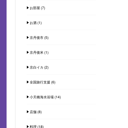
お部屋
(7)
お酒
(1)
京丹後市
(5)
京丹後米
(1)
京白イカ
(2)
全国旅行支援
(6)
小天橋海水浴場
(14)
店舗
(8)
料理
(18)