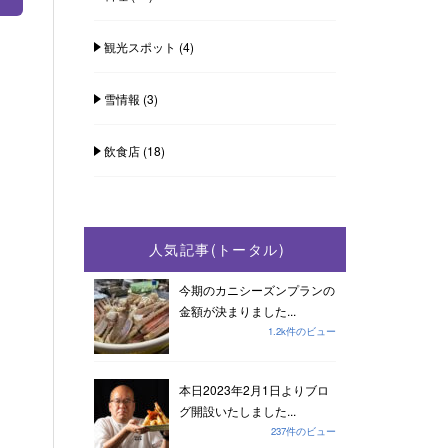
観光スポット
(4)
雪情報
(3)
飲食店
(18)
人気記事(トータル)
今期のカニシーズンプランの
金額が決まりました...
1.2k件のビュー
本日2023年2月1日よりブロ
グ開設いたしました...
237件のビュー