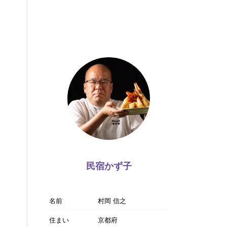
民宿かず子
名前
村岡 信之
住まい
京都府