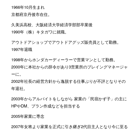
1966年10月生まれ
京都府京丹後市在住。
久美浜高校、大阪経済大学経済学部部卒業後
1990年（株）キタガワに就職。
アウトドアショップでアウトドアグッズ販売員として勤務。
1997年退職
1998年からホンダカーディーラーで営業マンとして勤務。
2000年に本社からの辞令があり3営業所のプレイングマネージャ
ーに。
2002年社長の経営方針から逸脱する仕事ぶりが不評となりその
年退社。
2003年からアルバイトをしながら 家業の「民宿かず子」の主に
HPやDM、プラン作成などを担当する
2005年家業に専念
2007年女将より家業を正式に引き継ぎ2代目主人となり今に至る