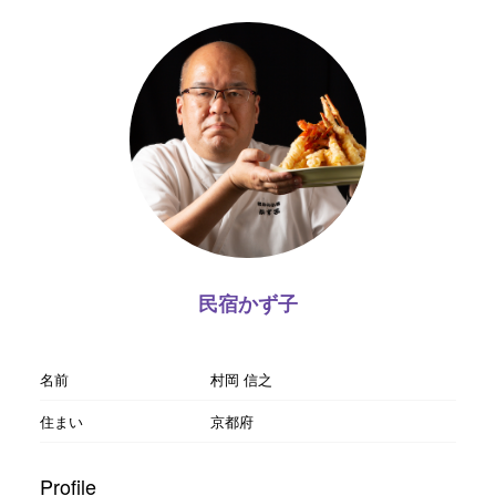
民宿かず子
名前
村岡 信之
住まい
京都府
Profile