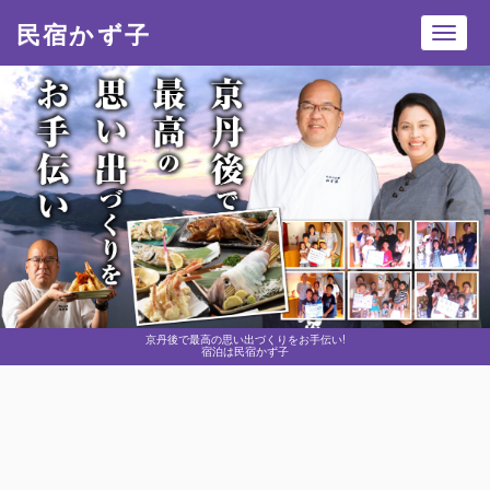
民宿かず子
Toggl
navig
京丹後で最高の思い出づくりをお手伝い!
宿泊は民宿かず子