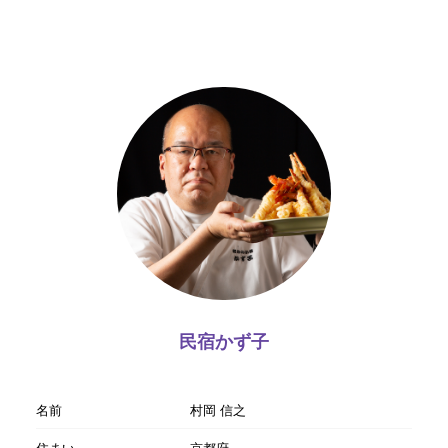
民宿かず子
名前
村岡 信之
住まい
京都府