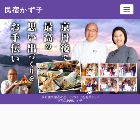
民宿かず子
Toggl
navig
京丹後で最高の思い出づくりをお手伝い!
宿泊は民宿かず子