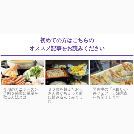
初めての方はこちらの
オススメ記事をお読みください
今期のカニシーズン
６０歳を超えたおっ
開催中の「京白いか
予約を確実に希望を
さん達がちょっと前
丼フェアー」注意点
取る方法とは
に踏み込んでみまし
をお伝えします
た