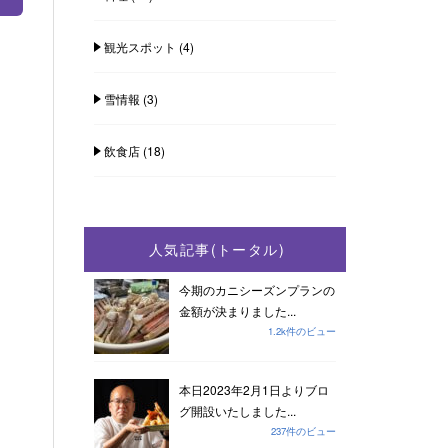
観光スポット
(4)
雪情報
(3)
飲食店
(18)
人気記事(トータル)
今期のカニシーズンプランの
金額が決まりました...
1.2k件のビュー
本日2023年2月1日よりブロ
グ開設いたしました...
237件のビュー