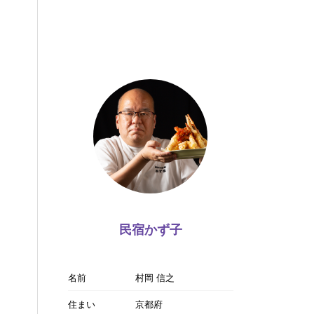
民宿かず子
名前
村岡 信之
住まい
京都府