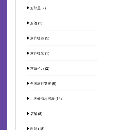
お部屋
(7)
お酒
(1)
京丹後市
(5)
京丹後米
(1)
京白イカ
(2)
全国旅行支援
(6)
小天橋海水浴場
(14)
店舗
(8)
料理
(18)