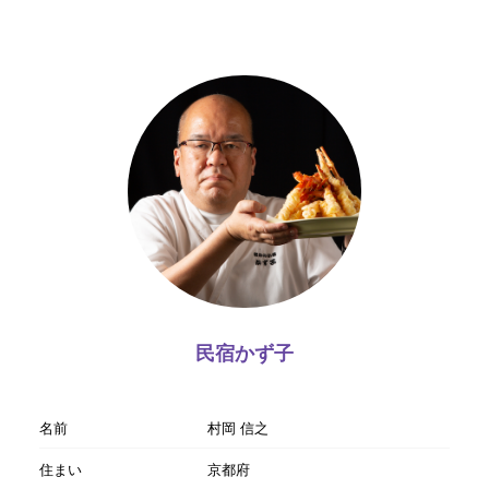
民宿かず子
名前
村岡 信之
住まい
京都府