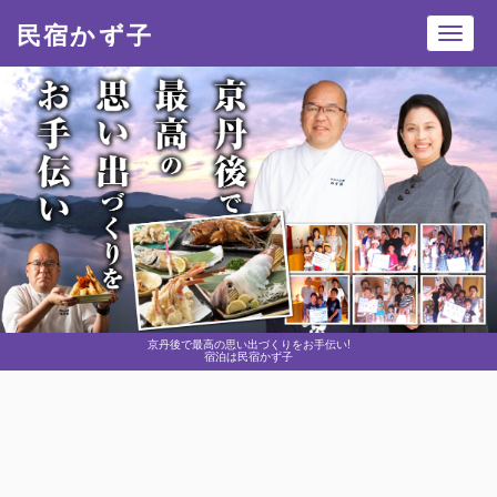
民宿かず子
Toggl
navig
京丹後で最高の思い出づくりをお手伝い!
宿泊は民宿かず子