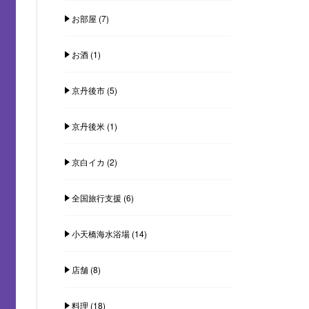
お部屋
(7)
お酒
(1)
京丹後市
(5)
京丹後米
(1)
京白イカ
(2)
全国旅行支援
(6)
小天橋海水浴場
(14)
店舗
(8)
料理
(18)