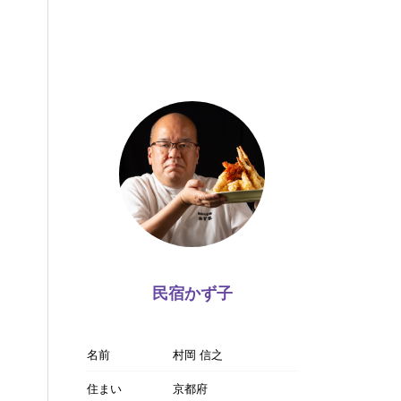
民宿かず子
名前
村岡 信之
住まい
京都府