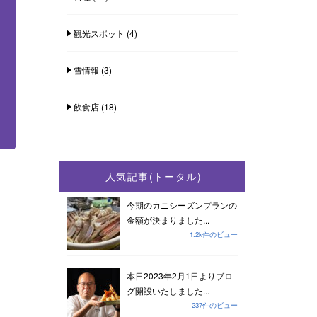
観光スポット
(4)
雪情報
(3)
飲食店
(18)
人気記事(トータル)
今期のカニシーズンプランの
金額が決まりました...
1.2k件のビュー
本日2023年2月1日よりブロ
グ開設いたしました...
237件のビュー