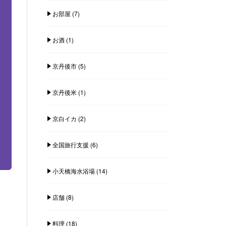
お部屋
(7)
お酒
(1)
京丹後市
(5)
京丹後米
(1)
京白イカ
(2)
全国旅行支援
(6)
小天橋海水浴場
(14)
店舗
(8)
料理
(18)