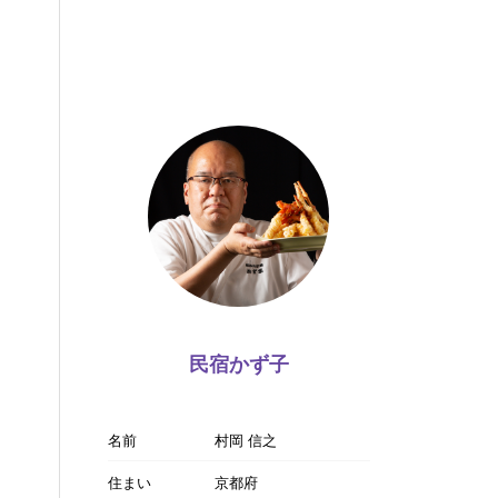
民宿かず子
名前
村岡 信之
住まい
京都府