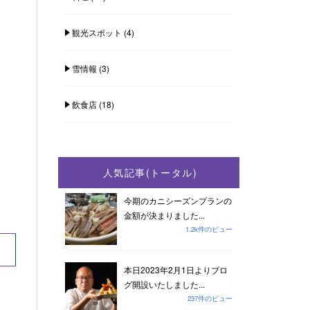
観光スポット
(4)
雪情報
(3)
飲食店
(18)
人気記事(トータル)
今期のカニシーズンプランの
金額が決まりました...
1.2k件のビュー
本日2023年2月1日よりブロ
グ開設いたしました...
237件のビュー