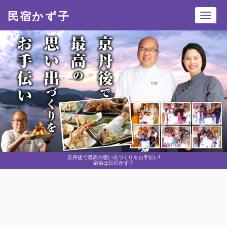
民宿かず子
Toggl
navig
京丹後で最高の思い出づくりをお手伝い!
宿泊は民宿かず子