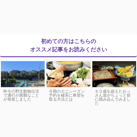
初めての方はこちらの
オススメ記事をお読みください
昨今の野生動物出没
今期のカニシーズン
６０歳を超えたおっ
で通行が困難なこと
予約を確実に希望を
さん達がちょっと前
が発覚しました
取る方法とは
に踏み込んでみまし
た