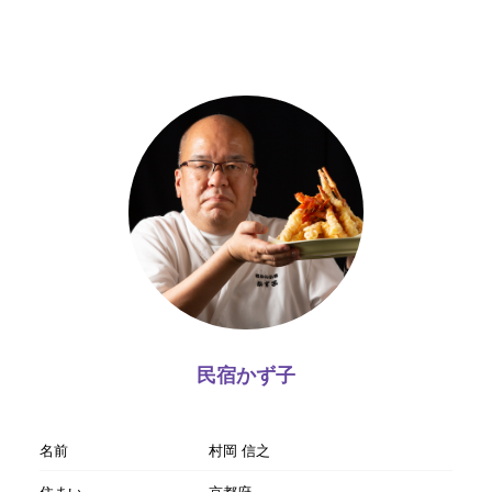
民宿かず子
名前
村岡 信之
住まい
京都府