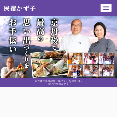
民宿かず子
Toggl
navig
京丹後で最高の思い出づくりをお手伝い!
宿泊は民宿かず子