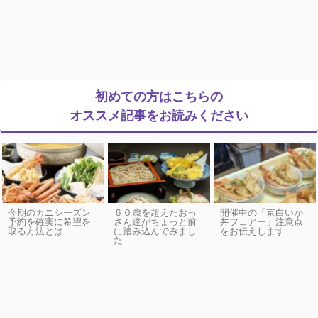
初めての方はこちらの
オススメ記事をお読みください
今期のカニシーズン
６０歳を超えたおっ
開催中の「京白いか
予約を確実に希望を
さん達がちょっと前
丼フェアー」注意点
取る方法とは
に踏み込んでみまし
をお伝えします
た