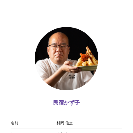
民宿かず子
名前
村岡 信之