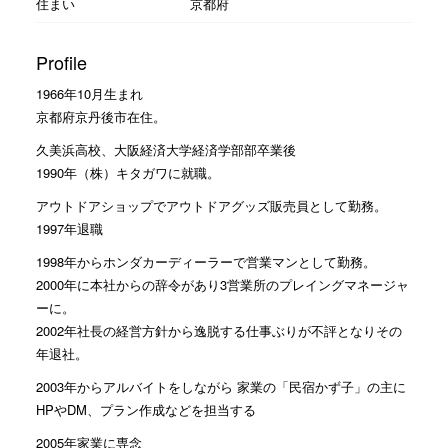
住まい
京都府
Profile
1966年10月生まれ
京都府京丹後市在住。
久美浜高校、大阪経済大学経済学部部卒業後
1990年（株）キタガワに就職。
アウトドアショップでアウトドアグッズ販売員として勤務。
1997年退職
1998年からホンダカーディーラーで営業マンとして勤務。
2000年に本社からの辞令があり3営業所のプレイングマネージャ
ーに。
2002年社長の経営方針から逸脱する仕事ぶりが不評となりその
年退社。
2003年からアルバイトをしながら 家業の「民宿かず子」の主に
HPやDM、プラン作成などを担当する
2005年家業に専念