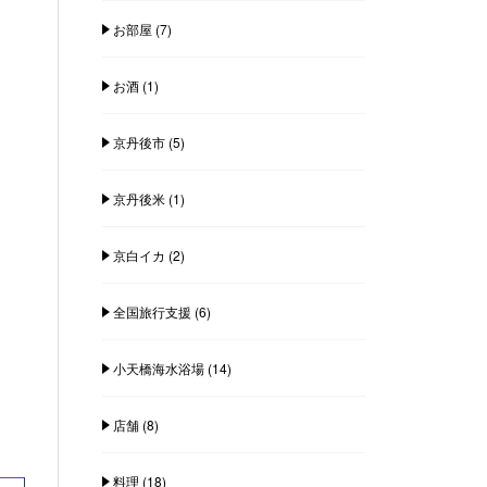
お部屋
(7)
お酒
(1)
京丹後市
(5)
京丹後米
(1)
京白イカ
(2)
全国旅行支援
(6)
小天橋海水浴場
(14)
店舗
(8)
料理
(18)