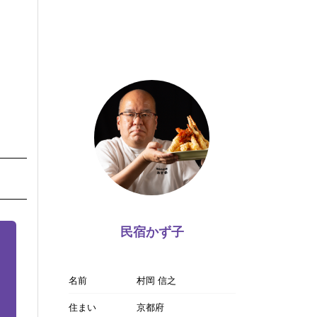
民宿かず子
名前
村岡 信之
住まい
京都府