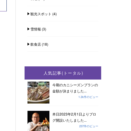
観光スポット
(4)
雪情報
(3)
飲食店
(18)
人気記事(トータル)
今期のカニシーズンプランの
金額が決まりました...
1.2k件のビュー
本日2023年2月1日よりブロ
グ開設いたしました...
237件のビュー