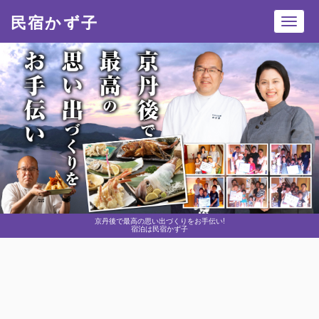
民宿かず子
Toggl
navig
京丹後で最高の思い出づくりをお手伝い!
宿泊は民宿かず子