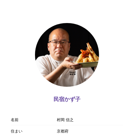
民宿かず子
名前
村岡 信之
住まい
京都府