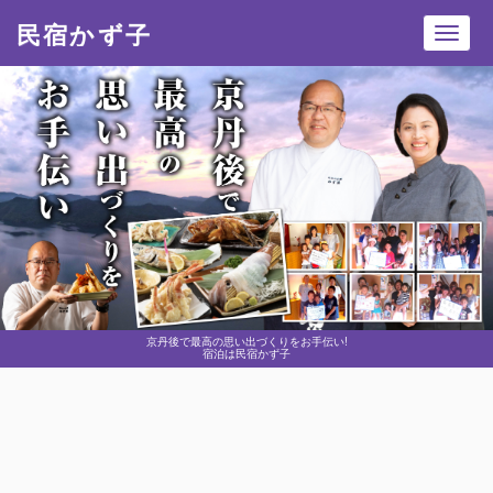
民宿かず子
Toggl
navig
京丹後で最高の思い出づくりをお手伝い!
宿泊は民宿かず子