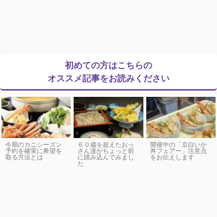
初めての方はこちらの
オススメ記事をお読みください
今期のカニシーズン
６０歳を超えたおっ
開催中の「京白いか
予約を確実に希望を
さん達がちょっと前
丼フェアー」注意点
取る方法とは
に踏み込んでみまし
をお伝えします
た