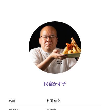
民宿かず子
名前
村岡 信之
住まい
京都府