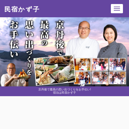
民宿かず子
Toggl
navig
京丹後で最高の思い出づくりをお手伝い!
宿泊は民宿かず子