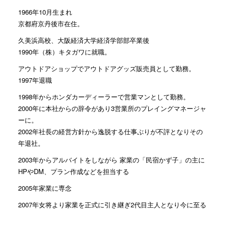
1966年10月生まれ
京都府京丹後市在住。
久美浜高校、大阪経済大学経済学部部卒業後
1990年（株）キタガワに就職。
アウトドアショップでアウトドアグッズ販売員として勤務。
1997年退職
1998年からホンダカーディーラーで営業マンとして勤務。
2000年に本社からの辞令があり3営業所のプレイングマネージャ
ーに。
2002年社長の経営方針から逸脱する仕事ぶりが不評となりその
年退社。
2003年からアルバイトをしながら 家業の「民宿かず子」の主に
HPやDM、プラン作成などを担当する
2005年家業に専念
2007年女将より家業を正式に引き継ぎ2代目主人となり今に至る