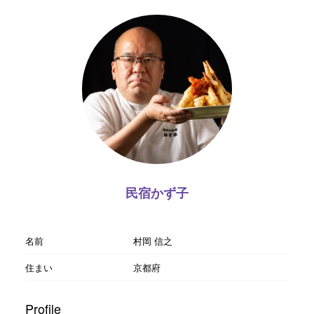
民宿かず子
名前
村岡 信之
住まい
京都府
Profile