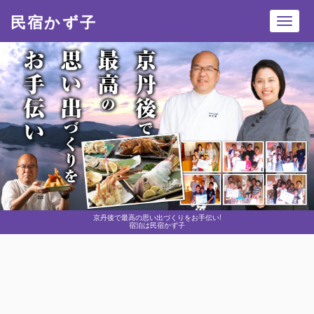
民宿かず子
Toggl
navig
京丹後で最高の思い出づくりをお手伝い!
宿泊は民宿かず子