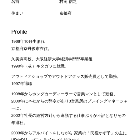
名前
村岡 信之
住まい
京都府
Profile
1966年10月生まれ
京都府京丹後市在住。
久美浜高校、大阪経済大学経済学部部卒業後
1990年（株）キタガワに就職。
アウトドアショップでアウトドアグッズ販売員として勤務。
1997年退職
1998年からホンダカーディーラーで営業マンとして勤務。
2000年に本社からの辞令があり3営業所のプレイングマネージャ
ーに。
2002年社長の経営方針から逸脱する仕事ぶりが不評となりその
年退社。
2003年からアルバイトをしながら 家業の「民宿かず子」の主に
HPやDM、プラン作成などを担当する