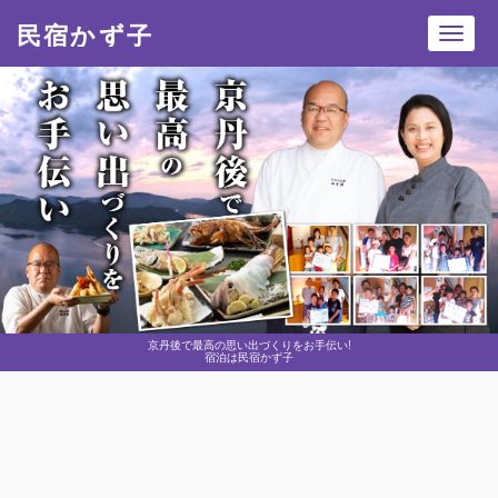
民宿かず子
Toggl
navig
京丹後で最高の思い出づくりをお手伝い!
宿泊は民宿かず子