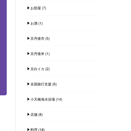
お部屋
(7)
お酒
(1)
京丹後市
(5)
京丹後米
(1)
京白イカ
(2)
全国旅行支援
(6)
小天橋海水浴場
(14)
店舗
(8)
料理
(18)