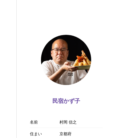
民宿かず子
名前
村岡 信之
住まい
京都府