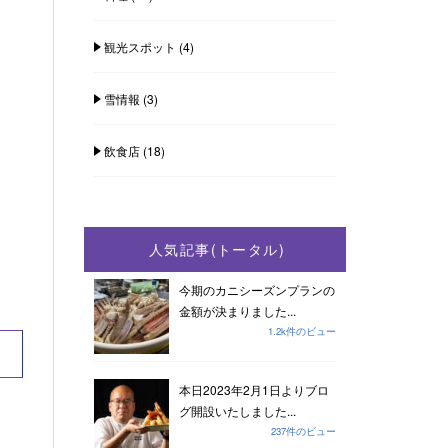
観光スポット
(4)
雪情報
(3)
飲食店
(18)
人気記事(トータル)
今期のカニシーズンプランの
金額が決まりました...
1.2k件のビュー
本日2023年2月1日よりブロ
グ開設いたしました...
237件のビュー