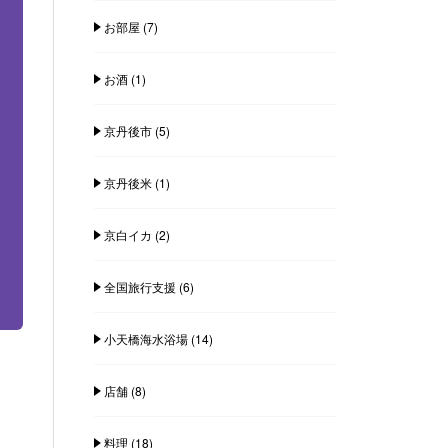
お部屋
(7)
お酒
(1)
京丹後市
(5)
京丹後米
(1)
京白イカ
(2)
全国旅行支援
(6)
小天橋海水浴場
(14)
店舗
(8)
料理
(18)