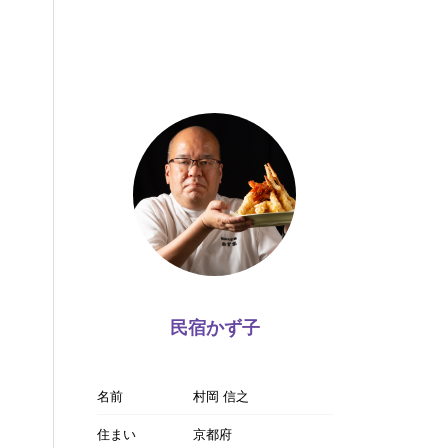
民宿かず子
名前
村岡 信之
住まい
京都府