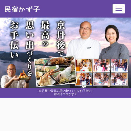
民宿かず子
Toggl
navig
京丹後で最高の思い出づくりをお手伝い!
宿泊は民宿かず子