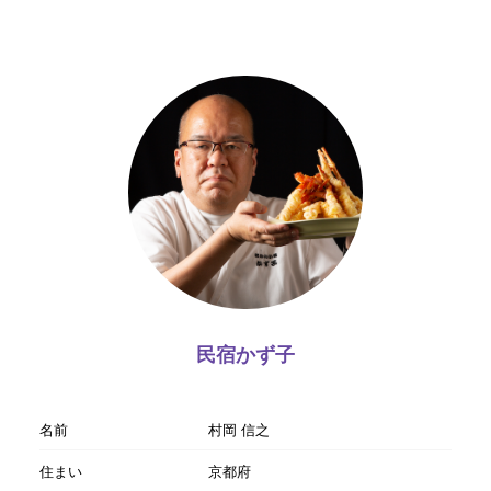
民宿かず子
名前
村岡 信之
住まい
京都府