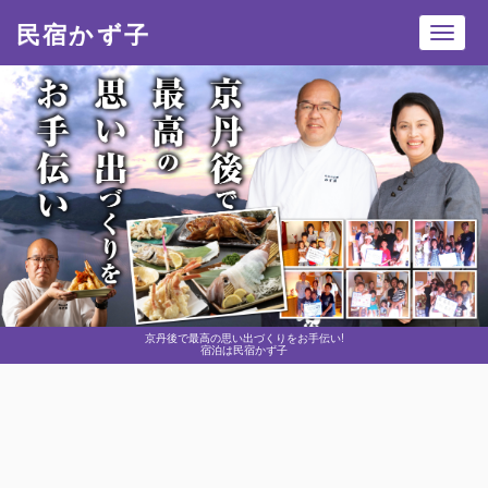
民宿かず子
Toggl
navig
京丹後で最高の思い出づくりをお手伝い!
宿泊は民宿かず子