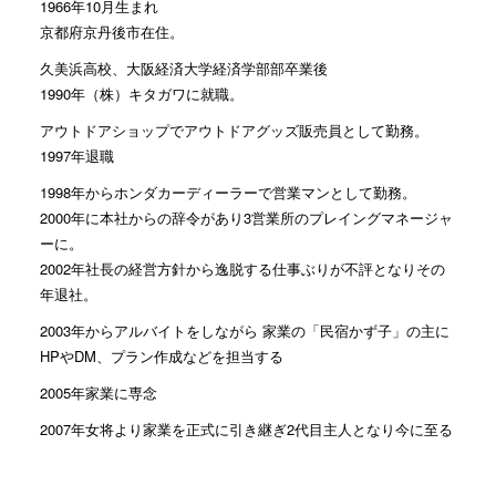
1966年10月生まれ
京都府京丹後市在住。
久美浜高校、大阪経済大学経済学部部卒業後
1990年（株）キタガワに就職。
アウトドアショップでアウトドアグッズ販売員として勤務。
1997年退職
1998年からホンダカーディーラーで営業マンとして勤務。
2000年に本社からの辞令があり3営業所のプレイングマネージャ
ーに。
2002年社長の経営方針から逸脱する仕事ぶりが不評となりその
年退社。
2003年からアルバイトをしながら 家業の「民宿かず子」の主に
HPやDM、プラン作成などを担当する
2005年家業に専念
2007年女将より家業を正式に引き継ぎ2代目主人となり今に至る