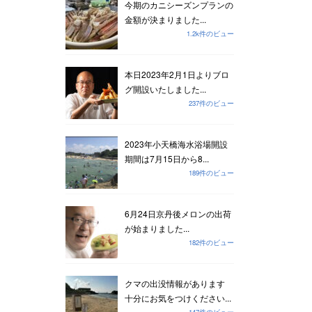
今期のカニシーズンプランの
金額が決まりました...
1.2k件のビュー
本日2023年2月1日よりブロ
グ開設いたしました...
237件のビュー
2023年小天橋海水浴場開設
期間は7月15日から8...
189件のビュー
6月24日京丹後メロンの出荷
が始まりました...
182件のビュー
クマの出没情報があります
十分にお気をつけください...