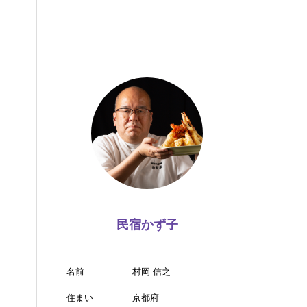
民宿かず子
名前
村岡 信之
住まい
京都府