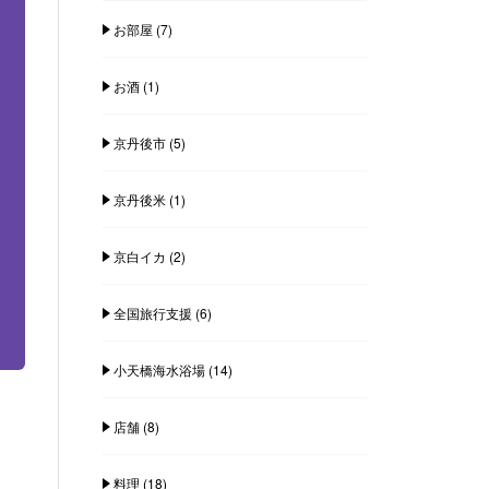
お部屋
(7)
お酒
(1)
京丹後市
(5)
京丹後米
(1)
京白イカ
(2)
全国旅行支援
(6)
小天橋海水浴場
(14)
店舗
(8)
料理
(18)