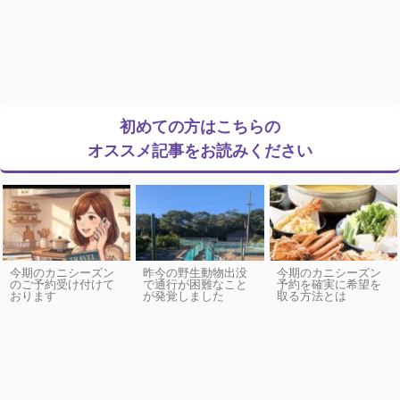
初めての方はこちらの
オススメ記事をお読みください
今期のカニシーズン
昨今の野生動物出没
今期のカニシーズン
のご予約受け付けて
で通行が困難なこと
予約を確実に希望を
おります
が発覚しました
取る方法とは