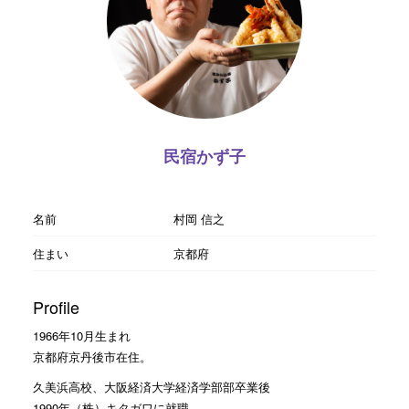
民宿かず子
名前
村岡 信之
住まい
京都府
Profile
1966年10月生まれ
京都府京丹後市在住。
久美浜高校、大阪経済大学経済学部部卒業後
1990年（株）キタガワに就職。