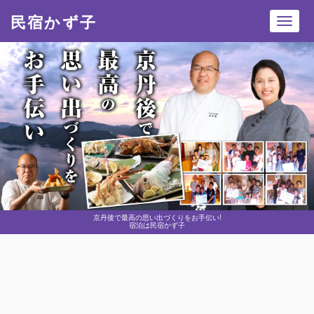
民宿かず子
Toggl
navig
京丹後で最高の思い出づくりをお手伝い!
宿泊は民宿かず子