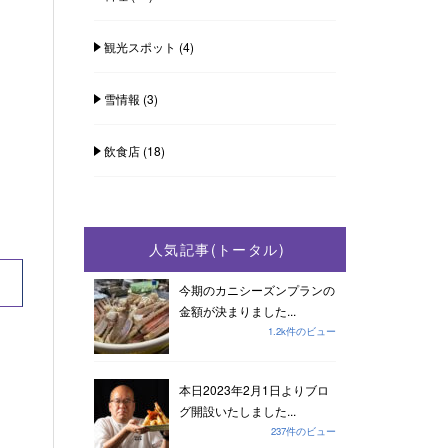
観光スポット
(4)
雪情報
(3)
飲食店
(18)
人気記事(トータル)
今期のカニシーズンプランの
金額が決まりました...
1.2k件のビュー
本日2023年2月1日よりブロ
グ開設いたしました...
237件のビュー