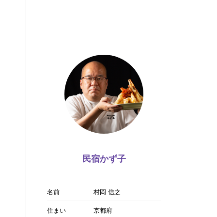
民宿かず子
名前
村岡 信之
住まい
京都府