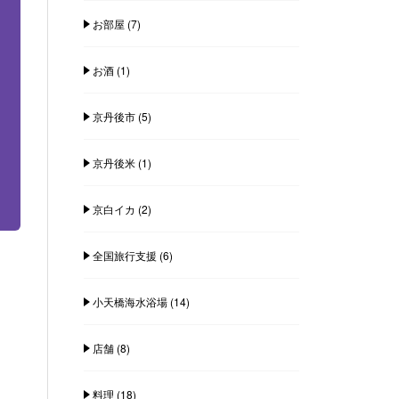
お部屋
(7)
お酒
(1)
京丹後市
(5)
京丹後米
(1)
京白イカ
(2)
全国旅行支援
(6)
小天橋海水浴場
(14)
店舗
(8)
料理
(18)