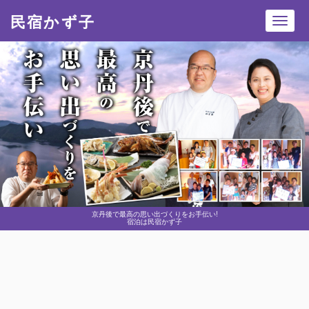
民宿かず子
Toggl
navig
京丹後で最高の思い出づくりをお手伝い!
宿泊は民宿かず子