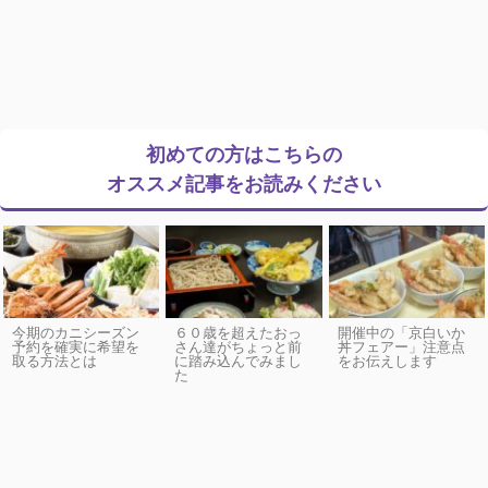
初めての方はこちらの
オススメ記事をお読みください
今期のカニシーズン
６０歳を超えたおっ
開催中の「京白いか
予約を確実に希望を
さん達がちょっと前
丼フェアー」注意点
取る方法とは
に踏み込んでみまし
をお伝えします
た